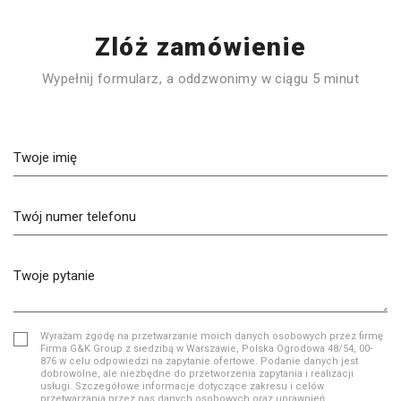
Zlóż zamówienie
Wypełnij formularz, a oddzwonimy w ciągu 5 minut
Twoje imię
Twój numer telefonu
Twoje pytanie
Wyrażam zgodę na przetwarzanie moich danych osobowych przez firmę
Firma G&K Group z siedzibą w Warszawie, Polska Ogrodowa 48/54, 00-
876 w celu odpowiedzi na zapytanie ofertowe. Podanie danych jest
dobrowolne, ale niezbędne do przetworzenia zapytania i realizacji
usługi. Szczegółowe informacje dotyczące zakresu i celów
przetwarzania przez nas danych osobowych oraz uprawnień